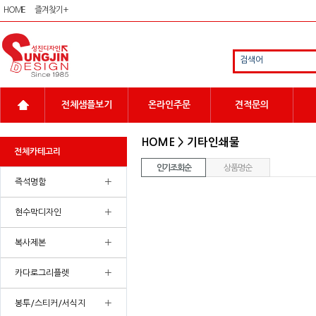
HOME
즐겨찾기 +
검색어
전체샘플보기
온라인주문
견적문의
HOME > 기타인쇄물
전체카테고리
인기조회순
상품명순
+
즉석명함
+
현수막디자인
+
복사제본
+
카다로그리플렛
+
봉투/스티커/서식지