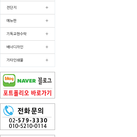
+
전단지
+
메뉴판
+
기독교현수막
+
배너디자인
+
기타인쇄물