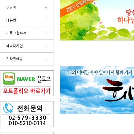
+
전단지
+
메뉴판
+
기독교현수막
+
배너디자인
+
기타인쇄물