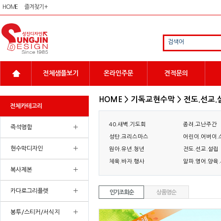
HOME
즐겨찾기 +
검색어
전체샘플보기
온라인주문
견적문의
HOME > 기독교현수막 > 전도.선교.
전체카테고리
40.새벽.기도회
종려.고난주간
+
즉석명함
성탄.크리스마스
어린이.어버이.
+
현수막디자인
원아.유년.청년
전도.선교.설립
체육.바자.행사
알파.영어.양육
+
복사제본
+
카다로그리플렛
인기조회순
상품명순
+
봉투/스티커/서식지