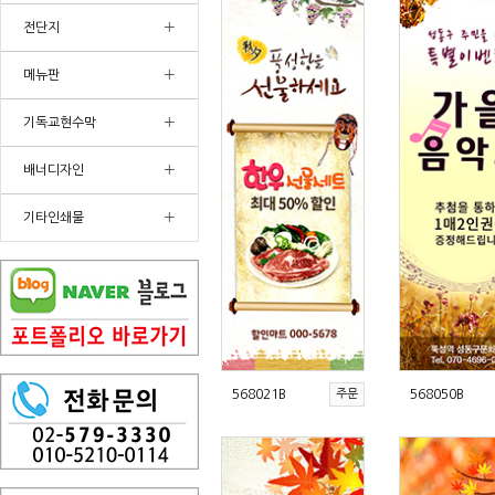
+
전단지
+
메뉴판
+
기독교현수막
+
배너디자인
+
기타인쇄물
568021B
주문
568050B