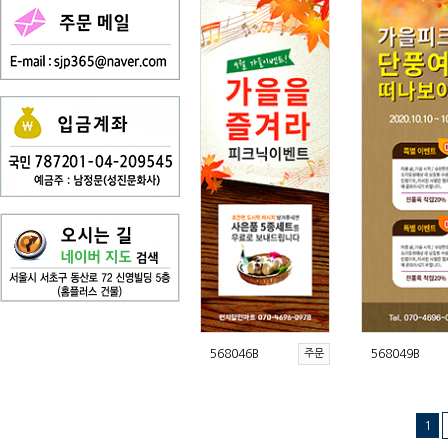
568046B
주문
568049B
1