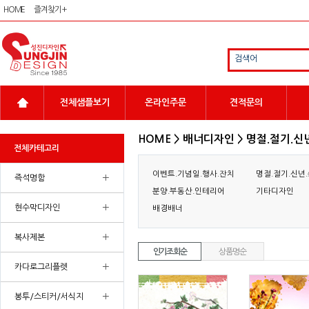
HOME
즐겨찾기 +
검색어
전체샘플보기
온라인주문
견적문의
HOME > 배너디자인 > 명절.절기.신
전체카테고리
이벤트.기념일.행사.잔치
명절.절기.신년
+
즉석명함
분양.부동산.인테리어
기타디자인
+
현수막디자인
배경배너
+
복사제본
인기조회순
상품명순
+
카다로그리플렛
+
봉투/스티커/서식지