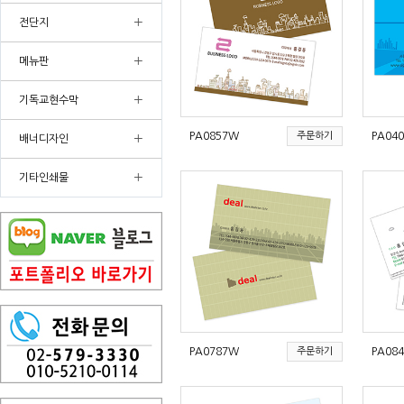
+
전단지
+
메뉴판
+
기독교현수막
+
PA0857W
주문하기
PA04
배너디자인
+
기타인쇄물
PA0787W
주문하기
PA08