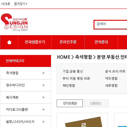
HOME
즐겨찾기 +
검색어
전체샘플보기
온라인주문
견적문의
HOME > 즉석명함 > 분양.부동산.
전체카테고리
기업.금융.통신
음식.요리.마트
+
즉석명함
뷰티.미용.병원.의료
약도명함
+
현수막디자인
패턴명함
세로명함
+
복사제본
인기조회순
상품명순
+
카다로그리플렛
+
봉투/스티커/서식지